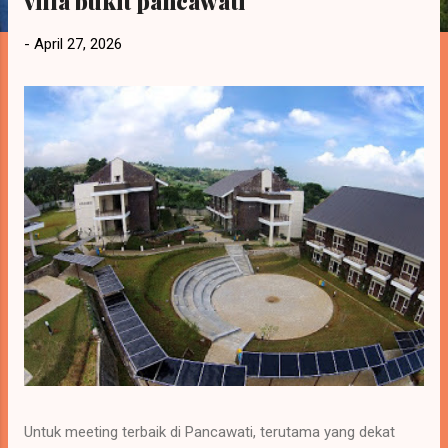
villa bukit pancawati
a
n
-
April 27, 2026
Untuk meeting terbaik di Pancawati, terutama yang dekat