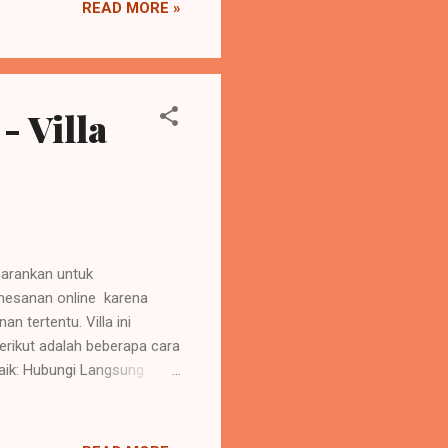
READ MORE »
 Resort : Kelebihan :
- Villa
isarankan untuk
emesanan online karena
n tertentu. Villa ini
rikut adalah beberapa cara
aik: Hubungi Langsung
terkini adalah dengan
24 / 0818620698 atau
ran khusus untuk pemesanan