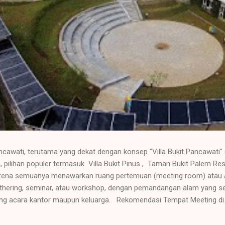
ancawati, terutama yang dekat dengan konsep "Villa Bukit Pancawati"
 pilihan populer termasuk Villa Bukit Pinus , Taman Bukit Palem Res
karena semuanya menawarkan ruang pertemuan (meeting room) atau 
 gathering, seminar, atau workshop, dengan pemandangan alam yang s
 acara kantor maupun keluarga. Rekomendasi Tempat Meeting di Ar
Kelebihan : Area ini terkenal dengan banyak pilihan penginapan yang
 Bukit Pinus , Taman Bukit Palem, dan Santa Monica Resort. Fasilitas