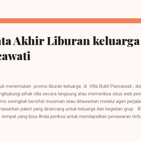
untuk seminar, training, atau acara hiburan malam. Taman Bukit Palem
berapa ruang meet...
ta Akhir Liburan keluarga 
cawati
uk menemukan promo liburan keluarga di Villa Bukit Pancawati , d
ghubungi pihak villa secara langsung atau memeriksa situs web p
mo seringkali bersifat musiman atau ditawarkan melalui agen perjalana
awarkan paket yang dirancang untuk keluarga dan kegiatan grup. Be
 tempat yang bisa Anda periksa untuk mendapatkan penawaran terb
ak Villa : Cara terbaik untuk menanyakan paket keluarga atau diskon 
ghubungi Villa Bukit Pancawati melalui telepon di +62 251 82917
jungi villabukitpancawati.com . Mereka seringkali memiliki penawa