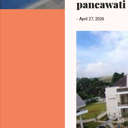
pancawati
a
n
-
April 27, 2026