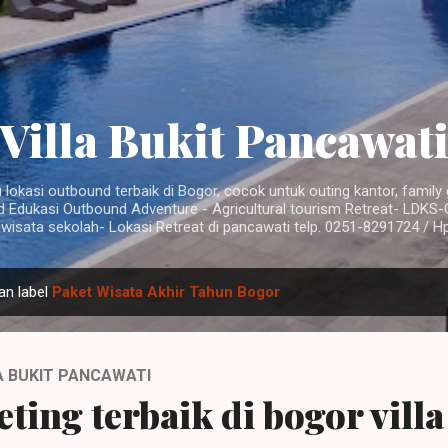
Langsung ke konten utama
Villa Bukit Pancawat
u lokasi outbound terbaik di Bogor, cocok untuk outing kantor, famil
d Edukasi Outbound Adventure - Agricultural tourism Retreat- LDKS-
 wisata sekolah- Lokasi Retreat di pancawati telp. 0251-8291724 / H
an label
Paket Wisata Akhir Tahun Bogor
LA BUKIT PANCAWATI
ting terbaik di bogor villa