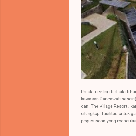
Untuk meeting terbaik di P
kawasan Pancawati sendiri),
dan The Village Resort , 
dilengkapi fasilitas untuk
pegunungan yang mendukung
Pancawati (Secara Umum) : 
meeting/aula, seperti Villa