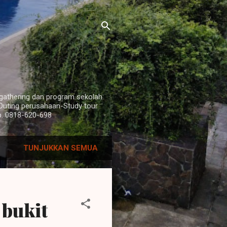
i
y gathering dan program sekolah.
Outing perusahaan-Study tour
p. 0818-620-698
TUNJUKKAN SEMUA
 bukit