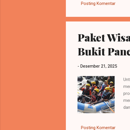
Posting Komentar
hingga ruang meeting kecil 
Memiliki restoran besar, be
Paket Wisa
Bukit Pan
-
Desember 21, 2025
Unt
men
pro
men
dan
Pih
men
Posting Komentar
kun