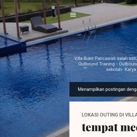
Villa Bukit Pancawati salah sat
Outbound Training - Outboun
sekolah- Karya
P
Menampilkan postingan deng
o
s
t
LOKASI OUTING DI VIL
i
tempat mee
n
g