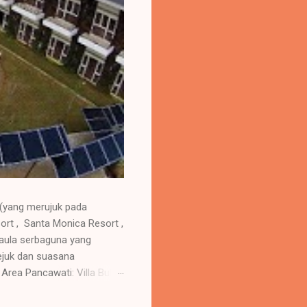
 (yang merujuk pada
ort , Santa Monica Resort ,
aula serbaguna yang
ejuk dan suasana
ea Pancawati: Villa Bukit
 menyediakan fasilitas
 : Menyediakan auditorium