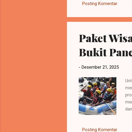
Posting Komentar
hingga ruang meeting kecil 
Memiliki restoran besar, be
Paket Wisa
Bukit Pan
-
Desember 21, 2025
Unt
men
pro
men
dan
Pih
men
Posting Komentar
kun