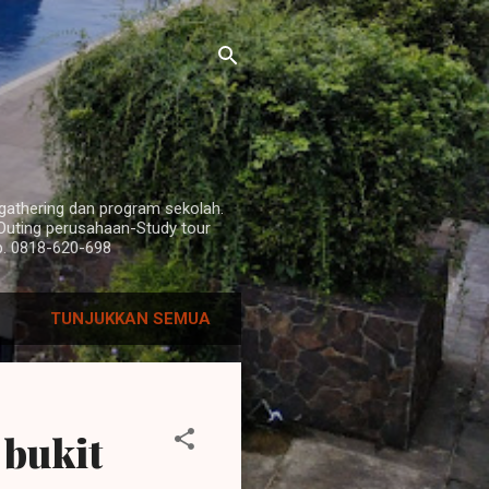
i
y gathering dan program sekolah.
Outing perusahaan-Study tour
p. 0818-620-698
TUNJUKKAN SEMUA
 bukit