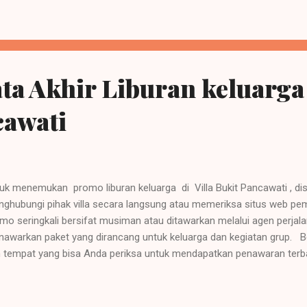
untuk seminar, training, atau acara hiburan malam. Taman Bukit Palem
berapa ruang meet...
ta Akhir Liburan keluarga 
cawati
uk menemukan promo liburan keluarga di Villa Bukit Pancawati , d
ghubungi pihak villa secara langsung atau memeriksa situs web p
mo seringkali bersifat musiman atau ditawarkan melalui agen perjalana
awarkan paket yang dirancang untuk keluarga dan kegiatan grup. Be
 tempat yang bisa Anda periksa untuk mendapatkan penawaran terb
ak Villa : Cara terbaik untuk menanyakan paket keluarga atau diskon 
ghubungi Villa Bukit Pancawati melalui telepon di +62 251 82917
jungi villabukitpancawati.com . Mereka seringkali memiliki penawa