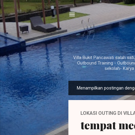
Villa Bukit Pancawati salah sat
Outbound Training - Outboun
sekolah- Karya
P
Menampilkan postingan deng
o
s
t
LOKASI OUTING DI VIL
i
tempat mee
n
g