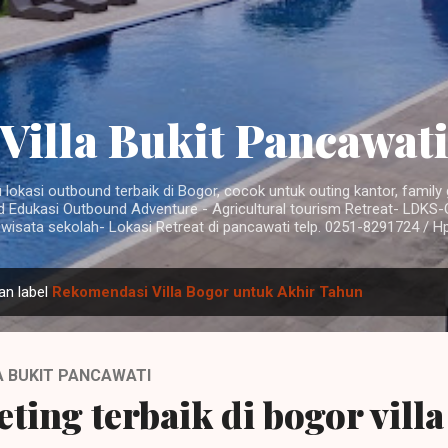
Langsung ke konten utama
Villa Bukit Pancawat
u lokasi outbound terbaik di Bogor, cocok untuk outing kantor, famil
d Edukasi Outbound Adventure - Agricultural tourism Retreat- LDKS-
 wisata sekolah- Lokasi Retreat di pancawati telp. 0251-8291724 / H
an label
Rekomendasi Villa Bogor untuk Akhir Tahun
LA BUKIT PANCAWATI
ting terbaik di bogor villa