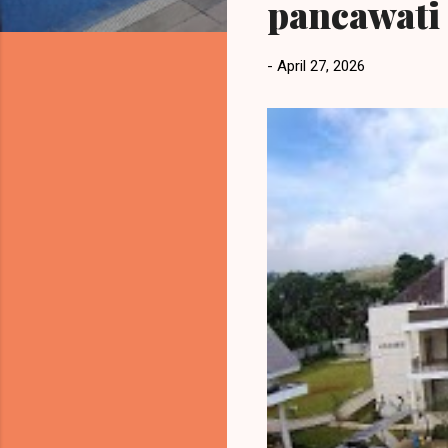
pancawati
a
n
-
April 27, 2026