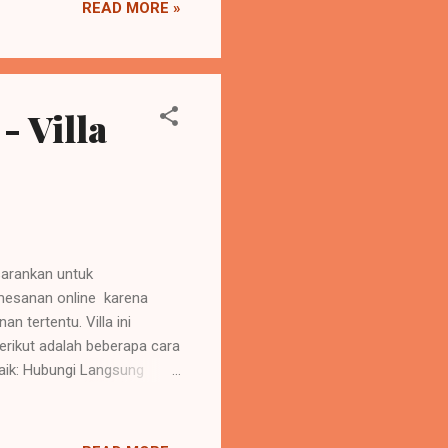
READ MORE »
 Resort : Kelebihan :
- Villa
isarankan untuk
emesanan online karena
n tertentu. Villa ini
rikut adalah beberapa cara
aik: Hubungi Langsung
terkini adalah dengan
24 / 0818620698 atau
ran khusus untuk pemesanan