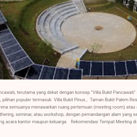
ancawati, terutama yang dekat dengan konsep "Villa Bukit Pancawati"
 pilihan populer termasuk Villa Bukit Pinus , Taman Bukit Palem Res
karena semuanya menawarkan ruang pertemuan (meeting room) atau 
 gathering, seminar, atau workshop, dengan pemandangan alam yang s
 acara kantor maupun keluarga. Rekomendasi Tempat Meeting di Ar
Kelebihan : Area ini terkenal dengan banyak pilihan penginapan yang
 Bukit Pinus , Taman Bukit Palem, dan Santa Monica Resort. Fasilitas