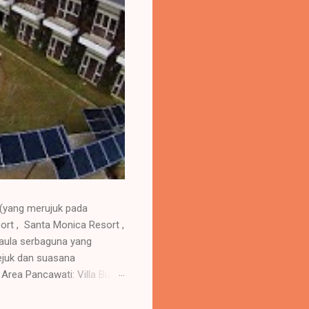
 (yang merujuk pada
ort , Santa Monica Resort ,
aula serbaguna yang
ejuk dan suasana
ea Pancawati: Villa Bukit
 menyediakan fasilitas
 : Menyediakan auditorium