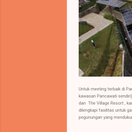
Untuk meeting terbaik di P
kawasan Pancawati sendiri),
dan The Village Resort , 
dilengkapi fasilitas untuk
pegunungan yang mendukung
Pancawati (Secara Umum) : 
meeting/aula, seperti Villa