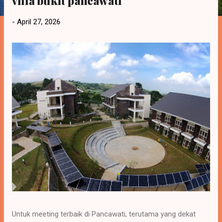
villa bukit pancawati
a
n
-
April 27, 2026
Untuk meeting terbaik di Pancawati, terutama yang dekat