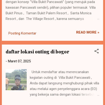
dengan konsep "Villa Bukit Pancawati" (yang merujuk pada
kawasan Pancawati sendiri), pilihan populer termasuk Villa
Bukit Pinus , Taman Bukit Palem Resort , Santa Monica
Resort , dan The Village Resort , karena semuanya
menawarkan ruang pertemuan (meeting room) atau aula
serbaguna yang dilengkapi fasilitas untuk gathering, seminar,
READ MORE »
Posting Komentar
atau workshop, dengan pemandangan alam yang sejuk dan
suasana pegunungan yang mendukung acara kantor maupun
keluarga. Rekomendasi Tempat Meeting di Area Pancawati:
daftar lokasi outing di bogor
Villa Bukit Pancawati (Secara Umum) : Kelebihan : Area ini
terkenal dengan banyak pilihan penginapan yang
-
Maret 07, 2025
menyediakan fasilitas meeting/aula, seperti Villa Bukit Pinus
, Taman Bukit Palem, dan Santa Monica Resort. Fasilitas :
Untuk mendaftar atau merencanakan
Menyediakan auditorium hingga ruang meeting kecil untuk
kegiatan outing di Villa Bukit Pancawati ,
seminar, training, atau acara hiburan malam. Taman Bukit
Anda dapat langsung menghubungi pihak villa
Palem Resort : Kelebihan : Memiliki restoran besar, beberapa
atau melalui agen penyelenggara acara (EO)
ruang meet...
yang bekerja sama dengan lokasi tersebut.
Villa ini menyediakan berbagai fasilitas dan